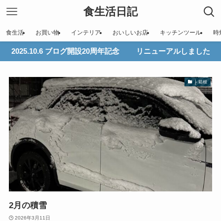
食生活日記
食生活
お買い物
インテリア
おいしいお店
キッチンツール
時
2025.10.6 ブログ開設20周年記念 リニューアルしました
├ 箱根
2月の積雪
2026年3月11日