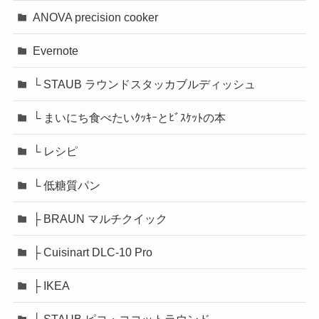
ANOVA precision cooker
Evernote
└ STAUB ラウンドスタッカブルディッシュ
└ まいにち食べたいｸｯｷｰとﾋﾞｽｹｯﾄの本
└ レシピ
└ 低糖質パン
├ BRAUN マルチクイック
├ Cuisinart DLC-10 Pro
├ IKEA