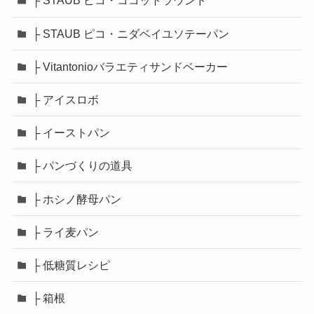
├ STAUB ピコ・ココットラウンド
├ STAUB ピコ・ニダベイユソテーパン
├ Vitantonioバラエティサンドベーカー
├ アイスロボ
├ イーストパン
├ パンづくりの道具
├ ホシノ酵母パン
├ ライ麦パン
├ 低糖質レシピ
├ 箱根