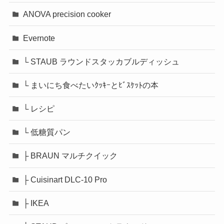
ANOVA precision cooker
Evernote
└ STAUB ラウンドスタッカブルディッシュ
└ まいにち食べたいｸｯｷｰとﾋﾞｽｹｯﾄの本
└ レシピ
└ 低糖質パン
├ BRAUN マルチクイック
├ Cuisinart DLC-10 Pro
├ IKEA