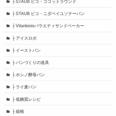
├ STAUB ピコ・ココットラウンド
├ STAUB ピコ・ニダベイユソテーパン
├ Vitantonioバラエティサンドベーカー
├ アイスロボ
├ イーストパン
├ パンづくりの道具
├ ホシノ酵母パン
├ ライ麦パン
├ 低糖質レシピ
├ 箱根