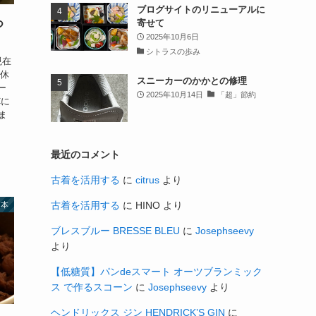
ブログサイトのリニューアルに
寄せて
つ
2025年10月6日
シトラスの歩み
現在
の休
スニーカーのかかとの修理
ー
2025年10月14日
「超」節約
Cに
ま
最近のコメント
古着を活用する
に
citrus
より
古着を活用する
に
HINO
より
本
ブレスブルー BRESSE BLEU
に
Josephseevy
より
【低糖質】パンdeスマート オーツブランミック
ス で作るスコーン
に
Josephseevy
より
ヘンドリックス ジン HENDRICK’S GIN
に