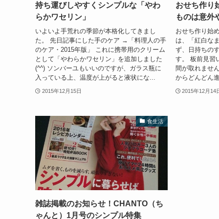
持ち運びしやすくシンプルな「やわ
おせち作り
らかワセリン」
ものは意外
いよいよ手荒れの季節が本格化してきまし
おせち作り始
た。 先日記事にした手のケア →「料理人の手
は、「紅白なま
のケア・2015年版」 これに携帯用のクリーム
ず、日持ちの
として「やわらかワセリン」を追加しました
す。 板前見習
(^^) ソンバーユもいいのですが、ガラス瓶に
間が取れませ
入っている上、温度が上がると液状にな...
からどんどん進
2015年12月15日
2015年12月14
食生活
雑誌掲載のお知らせ！CHANTO（ち
ゃんと）1月号のシンプル特集