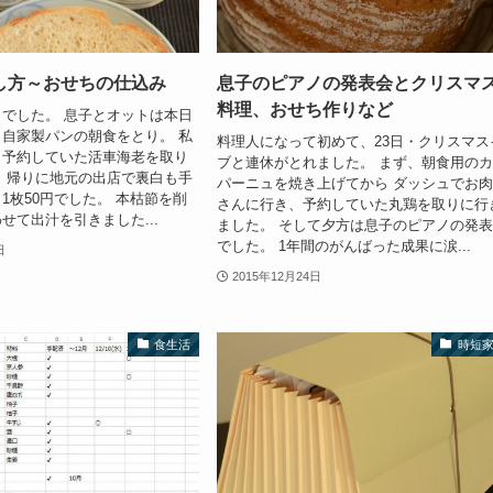
し方～おせちの仕込み
息子のピアノの発表会とクリスマ
料理、おせち作りなど
でした。 息子とオットは本日
自家製パンの朝食をとり。 私
料理人になって初めて、23日・クリスマス
、予約していた活車海老を取り
ブと連休がとれました。 まず、朝食用の
 帰りに地元の出店で裏白も手
パーニュを焼き上げてから ダッシュでお
1枚50円でした。 本枯節を削
さんに行き、予約していた丸鶏を取りに行
せて出汁を引きました...
ました。 そして夕方は息子のピアノの発
でした。 1年間のがんばった成果に涙...
日
2015年12月24日
食生活
時短