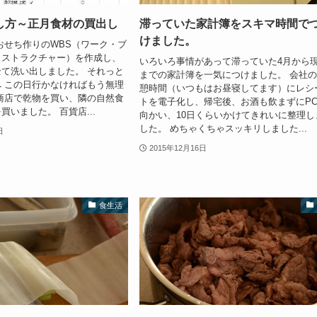
し方～正月食材の買出し
滞っていた家計簿をスキマ時間で
けました。
おせち作りのWBS（ワーク・ブ
・ストラクチャー）を作成し、
いろいろ事情があって滞っていた4月から
て洗い出しました。 それっと
までの家計簿を一気につけました。 会社
 この日行かなければもう無理
憩時間（いつもはお昼寝してます）にレシ
商店で乾物を買い、隣の自然食
トを電子化し、帰宅後、お酒も飲まずにP
買いました。 百貨店...
向かい、10日くらいかけてきれいに整理し
した。 めちゃくちゃスッキリしました...
日
2015年12月16日
食生活