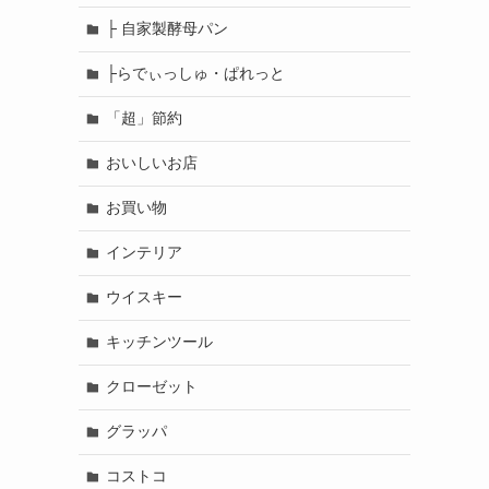
├ 自家製酵母パン
├らでぃっしゅ・ぱれっと
「超」節約
おいしいお店
お買い物
インテリア
ウイスキー
キッチンツール
クローゼット
グラッパ
コストコ