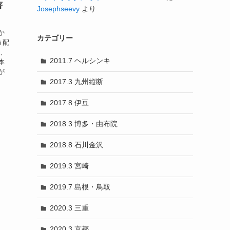
著
Josephseevy
より
！
か
カテゴリー
う配
酢、
2011.7 ヘルシンキ
本
が
2017.3 九州縦断
2017.8 伊豆
2018.3 博多・由布院
2018.8 石川金沢
2019.3 宮崎
2019.7 島根・鳥取
2020.3 三重
2020.3 京都