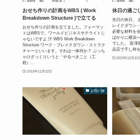
おせち作りの計画をWBS ( Work
休日の過ご
Breakdown Structure )で立てる
先日の休日、 
レイクダウン
おせち作りの計画を立てました。フォーマッ
必要な材料を全
トはWBSで。ワールドビジネスサテライトじ
ばかりに横浜へ
ゃないですよ 汗 WBS Work Breakdown
でした。 富澤
Structure ワーク・ブレイクダウン・ストラク
品店で干し柿を
チャーといいます。それは一体何か？ ぶっち
ゃけざっくりいうと「やるべきこと（工
2015年12月21
程）...
2015年12月22日
お買い物