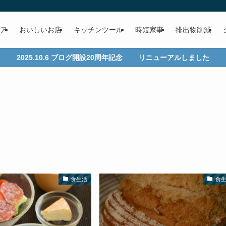
ア
おいしいお店
キッチンツール
時短家事
排出物削減
2025.10.6 ブログ開設20周年記念 リニューアルしました
食生活
食