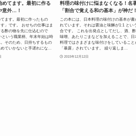
始めてます。最初に作る
料理の味付けに悩まなくなる！名
や意外…！
「割合で覚える和の基本」が神だ
めてます。最初に作ったもの
この本には、日本料理の味付けの基本が書
す」です。 おせちの仕事はま
れています。それは醤油と味醂が1:1 とい
する酢の物を先に仕込むので
合です。 これを出発点としてだし、酒、
いという職業柄、年末年始は時
味噌、あたりごまなどを加えることで、日
ん。そのため、日持ちするもの
料理ではさまざまな味付けをしていること
めていかないと手遅れにな...
「暴露」されています。 繰り返しま...
日
2015年12月12日