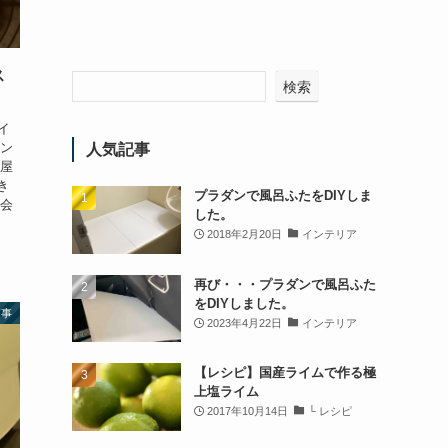
ス
検索
イ
カン
人気記事
肉屋
き
プラダンで風呂ふたをDIYしま
表会
した。
2018年2月20日
インテリア
再び・・・プラダンで風呂ふた
をDIYしました。
家事
2023年4月22日
インテリア
【レシピ】国産ライムで作る極
上塩ライム
2017年10月14日
└ レシピ