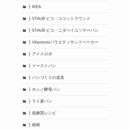
├ IKEA
├ STAUB ピコ・ココットラウンド
├ STAUB ピコ・ニダベイユソテーパン
├ Vitantonioバラエティサンドベーカー
├ アイスロボ
├ イーストパン
├ パンづくりの道具
├ ホシノ酵母パン
├ ライ麦パン
├ 低糖質レシピ
├ 箱根