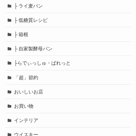
├ ライ麦パン
├ 低糖質レシピ
├ 箱根
├ 自家製酵母パン
├らでぃっしゅ・ぱれっと
「超」節約
おいしいお店
お買い物
インテリア
ウイスキー