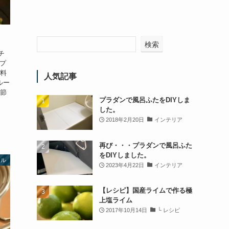
検索
チ
ンプ
材料
人気記事
ルー
お節
プラダンで風呂ふたをDIYしま
した。
2018年2月20日
インテリア
再び・・・プラダンで風呂ふた
をDIYしました。
ール
2023年4月22日
インテリア
【レシピ】国産ライムで作る極
上塩ライム
2017年10月14日
└ レシピ