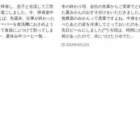
に帰省し、息子と合流して三世
冬の終わり頃、会社の先輩からご実家でと
を過ごしました。今、帰省途中
た夏みかんのおすそ分けをいただきました
えば、先週末、仕事が終わった
無農薬のみかんって貴重ですよね。中身を
サーバーを食洗機におさめよう
べたあとの皮を冷凍してとっておいたのを
って食器にぶつけて割ってしま
先日ピールにしました(^^) 今回は、時間に
ー、夏休み中コーヒー無...
裕があったので、水につけたりゆでた...
2013年8月12日