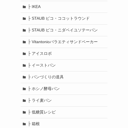
├ IKEA
├ STAUB ピコ・ココットラウンド
├ STAUB ピコ・ニダベイユソテーパン
├ Vitantonioバラエティサンドベーカー
├ アイスロボ
├ イーストパン
├ パンづくりの道具
├ ホシノ酵母パン
├ ライ麦パン
├ 低糖質レシピ
├ 箱根