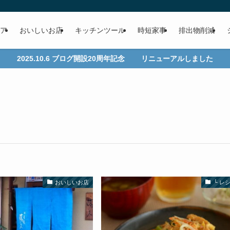
ア
おいしいお店
キッチンツール
時短家事
排出物削減
2025.10.6 ブログ開設20周年記念 リニューアルしました
おいしいお店
└ レ