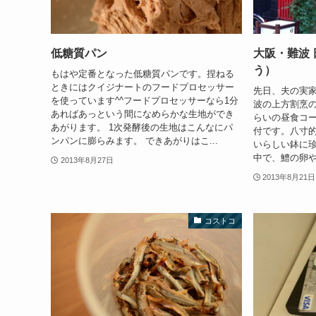
低糖質パン
大阪・難波 
う）
もはや定番となった低糖質パンです。捏ねる
ときにはクイジナートのフードプロセッサー
先日、夫の実
を使っています^^フードプロセッサーなら1分
波の上方割烹の
あればあっという間になめらかな生地ができ
らいの昼食コー
あがります。 1次発酵後の生地はこんなにパ
付です。八寸
ンパンに膨らみます。 できあがりはこ...
いらしい鉢に珍
中で、鱧の卵や
2013年8月27日
2013年8月21日
コストコ