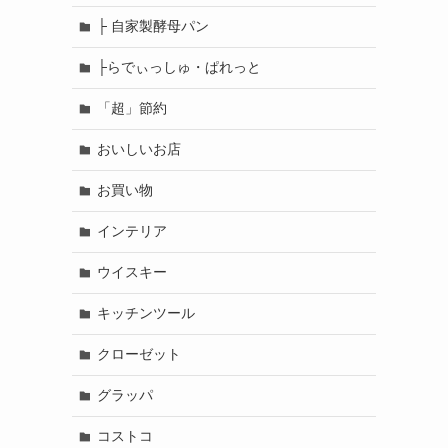
├ 自家製酵母パン
├らでぃっしゅ・ぱれっと
「超」節約
おいしいお店
お買い物
インテリア
ウイスキー
キッチンツール
クローゼット
グラッパ
コストコ