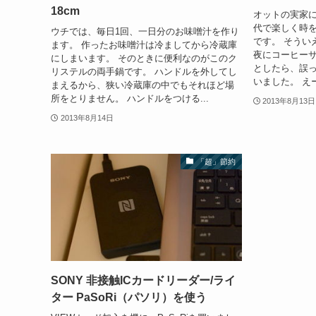
18cm
オットの実家
代で楽しく時
ウチでは、毎日1回、一日分のお味噌汁を作り
です。 そうい
ます。 作ったお味噌汁は冷ましてから冷蔵庫
夜にコーヒー
にしまいます。 そのときに便利なのがこのク
としたら、誤
リステルの両手鍋です。 ハンドルを外してし
いました。 え
まえるから、狭い冷蔵庫の中でもそれほど場
所をとりません。 ハンドルをつける...
2013年8月13日
2013年8月14日
「超」節約
SONY 非接触ICカードリーダー/ライ
ター PaSoRi（パソリ）を使う