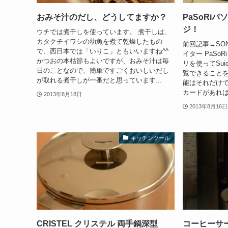
おみそ汁のだし、どうしてますか？
PaSoRiパ
ジ！
ウチでは煮干しを使っています。 煮干しは、
カタクチイワシの幼魚を煮て乾燥したもの
前回記事→SON
で、西日本では「いりこ」ともいいますね^^
イター PaSo
かつおの本枯節もよいですが、おみそ汁は毎
リを使ってSu
日のことなので、簡単ですごくおいしいだし
覧できることを
が取れる煮干しが一番だと思っています...
能はそれだけで
カードがあればS
2013年8月18日
2013年8月16日
キッチンツール
CRISTEL クリステル 両手鍋深型
コーヒーサ