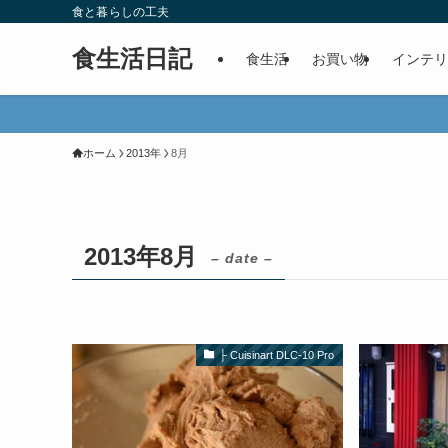
食と暮らしの工夫
食生活日記
食生活
お買い物
インテリ
ホーム
2013年
8月
2013年8月
– date –
├ Cuisinart DLC-10 Pro