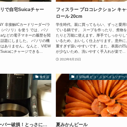
ソリで自宅Suicaチャー
フィスラー プロコレクション キャ
ロール 20cm
Y 非接触ICカードリーダー/ラ
学生時代、親に買ってもらい、ずっと愛用
Ri（パソリ）を使う では、パソ
ている鍋です。 スープを作ったり、煮物
icaなどの電子マネーの履歴を閲
たりと万能に使えます。厚手でしっかりし
話題にしました。 パソリの機
いるため、おいしく仕上がります。意外に
はありません。なんと、VIEW
重すぎず扱いやすいです。また、表面の凹
uicaにチャージできる...
が少ないため、洗いやすく手入れが楽で...
2013年8月15日
食生活
├ STAUB ピコ・ニダベイユソテー
ーバー破損！とっさに…
夏みかんピール