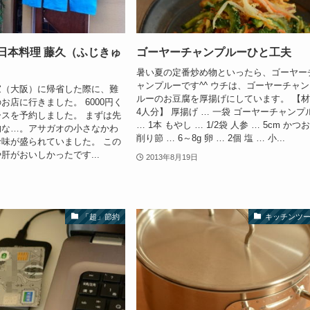
日本料理 藤久（ふじきゅ
ゴーヤーチャンプルーひと工夫
暑い夏の定番炒め物といったら、ゴーヤー
ャンプルーです^^ ウチは、ゴーヤーチャ
家（大阪）に帰省した際に、難
ルーのお豆腐を厚揚げにしています。 【
お店に行きました。 6000円く
4人分】 厚揚げ … 一袋 ゴーヤーチャンプ
スを予約しました。 まずは先
… 1本 もやし … 1/2袋 人参 … 5cm かつ
的な…。アサガオの小さなかわ
削り節 … 6～8g 卵 … 2個 塩 … 小...
味が盛られていました。 この
肝がおいしかったです...
2013年8月19日
「超」節約
キッチンツ