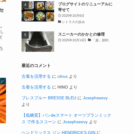
ブログサイトのリニューアルに
寄せて
セ
2025年10月6日
シトラスの歩み
し
をし
スニーカーのかかとの修理
て
2025年10月14日
「超」節約
、
凸
最近のコメント
古着を活用する
に
citrus
より
パン
古着を活用する
に
HINO
より
ブレスブルー BRESSE BLEU
に
Josephseevy
より
【低糖質】パンdeスマート オーツブランミック
ス で作るスコーン
に
Josephseevy
より
ヘンドリックス ジン HENDRICK’S GIN
に