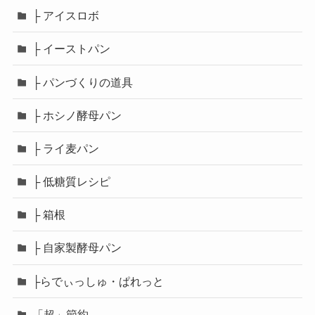
├ アイスロボ
├ イーストパン
├ パンづくりの道具
├ ホシノ酵母パン
├ ライ麦パン
├ 低糖質レシピ
├ 箱根
├ 自家製酵母パン
├らでぃっしゅ・ぱれっと
「超」節約