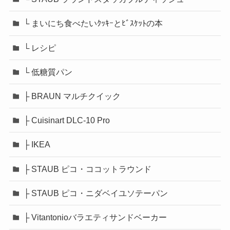
└ まいにち食べたいｸｯｷｰとﾋﾞｽｹｯﾄの本
└ レシピ
└ 低糖質パン
├ BRAUN マルチクイック
├ Cuisinart DLC-10 Pro
├ IKEA
├ STAUB ピコ・ココットラウンド
├ STAUB ピコ・ニダベイユソテーパン
├ Vitantonioバラエティサンドベーカー