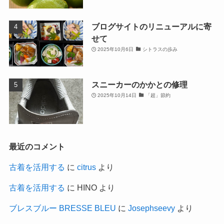
ブログサイトのリニューアルに寄
せて
2025年10月6日
シトラスの歩み
スニーカーのかかとの修理
2025年10月14日
「超」節約
最近のコメント
古着を活用する
に
citrus
より
古着を活用する
に
HINO
より
ブレスブルー BRESSE BLEU
に
Josephseevy
より