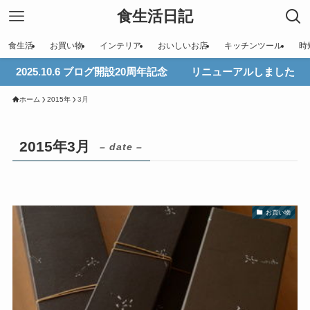
食生活日記
食生活
お買い物
インテリア
おいしいお店
キッチンツール
時
2025.10.6 ブログ開設20周年記念 リニューアルしました
ホーム
2015年
3月
2015年3月
– date –
お買い物