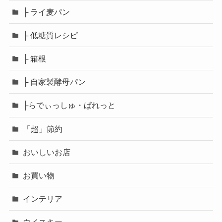
├ ライ麦パン
├ 低糖質レシピ
├ 箱根
├ 自家製酵母パン
├らでぃっしゅ・ぱれっと
「超」節約
おいしいお店
お買い物
インテリア