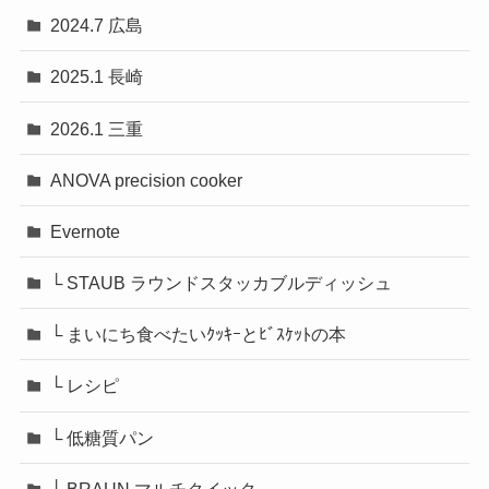
2024.7 広島
2025.1 長崎
2026.1 三重
ANOVA precision cooker
Evernote
└ STAUB ラウンドスタッカブルディッシュ
└ まいにち食べたいｸｯｷｰとﾋﾞｽｹｯﾄの本
└ レシピ
└ 低糖質パン
├ BRAUN マルチクイック