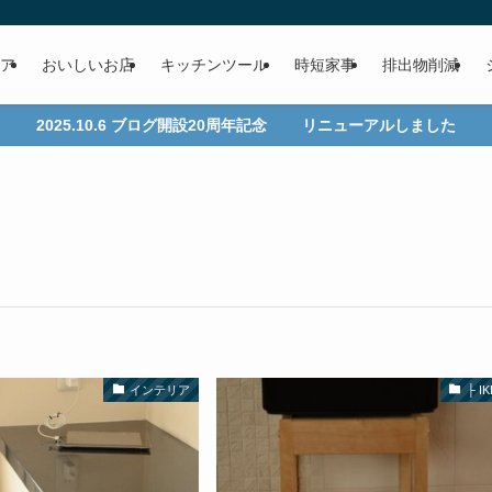
ア
おいしいお店
キッチンツール
時短家事
排出物削減
2025.10.6 ブログ開設20周年記念 リニューアルしました
インテリア
├ I