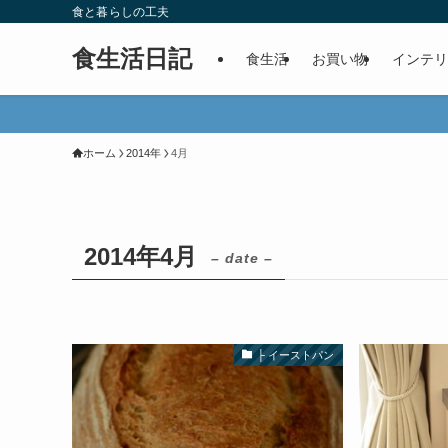
食と暮らしの工夫
食生活日記
食生活
お買い物
インテリ
ホーム
2014年
4月
2014年4月
– date –
├ イーストパン