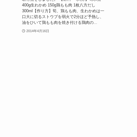
400g生わかめ 150g鶏もも肉 1枚八方だし
300ml【作り方】筍、鶏もも肉、生わかめは一
口大に切るストウブを弱火で2分ほど予熱し、
油をひいて鶏もも肉を焼き付ける鶏肉の...
2014年4月16日