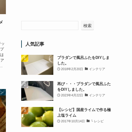
メ
検索
ジッ
人気記事
ンプ
実は
プラダンで風呂ふたをDIYしま
ェア
した。
.
2018年2月20日
インテリア
再び・・・プラダンで風呂ふた
をDIYしました。
パン
2023年4月22日
インテリア
【レシピ】国産ライムで作る極
上塩ライム
2017年10月14日
└ レシピ