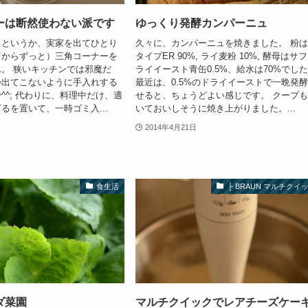
ーは断然使わない派です
ゆっくり発酵カンパーニュ
（というか、実家を出てひとり
久々に、カンパーニュを焼きました。 粉
てからずっと）三角コーナーを
タイプER 90%, ライ麦粉 10%, 酵母はサフ
。 狭いキッチンでは邪魔だ
ライイースト青缶0.5%、給水は70%でし
か出てこないように手入れする
最近は、0.5%のドライイーストで一晩発
^^; 代わりに、料理中だけ、適
せると、ちょうどよい感じです。 クープ
るを置いて、一時ゴミ入...
いておいしそうに焼き上がりました。...
2014年4月21日
食生活
├ BRAUN マルチクイ
ダ菜園
マルチクイックでレアチーズケー