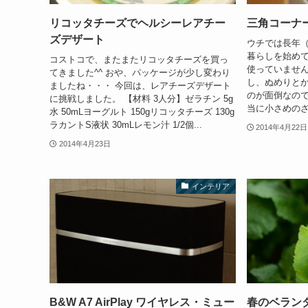
リコッタチーズでヘルシーレアチー
三角コーナ
ズデザート
ウチでは長年
暮らしを始め
コストコで、またまたリコッタチーズを買っ
使っていません
てきました^^ おや、パッケージが少し変わり
し、ぬめりと
ましたね・・・ 今回は、レアチーズデザート
のが面倒なので
に挑戦しました。 【材料 3人分】ゼラチン 5g
当に小さめのざ
水 50mLヨーグルト 150gリコッタチーズ 130g
ラカントS液状 30mLレモン汁 1/2個...
2014年4月22日
2014年4月23日
インテリア
B&W A7 AirPlay ワイヤレス・ミュー
春のベラン