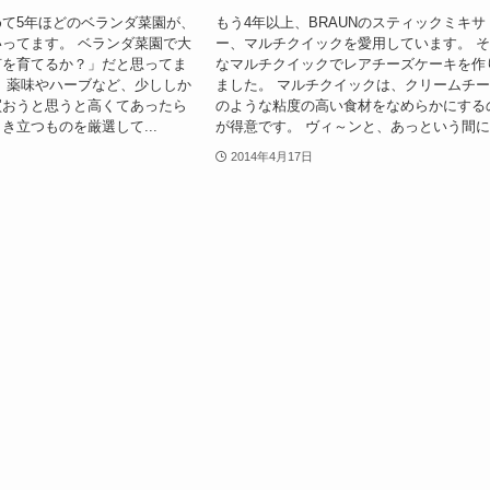
て5年ほどのベランダ菜園が、
もう4年以上、BRAUNのスティックミキサ
ってます。 ベランダ菜園で大
ー、マルチクイックを愛用しています。 
何を育てるか？」だと思ってま
なマルチクイックでレアチーズケーキを作
、薬味やハーブなど、少ししか
ました。 マルチクイックは、クリームチ
買おうと思うと高くてあったら
のような粘度の高い食材をなめらかにする
き立つものを厳選して...
が得意です。 ヴィ～ンと、あっという間に.
2014年4月17日