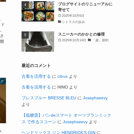
ブログサイトのリニューアルに
寄せて
2025年10月6日
は、
シトラスの歩み
 ド
た。
スニーカーのかかとの修理
酵さ
2025年10月14日
「超」節約
も開
最近のコメント
古着を活用する
に
citrus
より
ック
古着を活用する
に
HINO
より
ブレスブルー BRESSE BLEU
に
Josephseevy
より
【低糖質】パンdeスマート オーツブランミック
ス で作るスコーン
に
Josephseevy
より
キ
ヘンドリックス ジン HENDRICK’S GIN
に