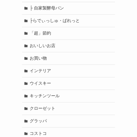
├ 自家製酵母パン
├らでぃっしゅ・ぱれっと
「超」節約
おいしいお店
お買い物
インテリア
ウイスキー
キッチンツール
クローゼット
グラッパ
コストコ