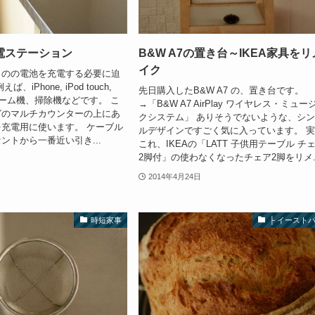
電ステーション
B&W A7の置き台～IKEA家具をリ
イク
ものの電池を充電する必要に迫
、iPhone, iPod touch,
先日購入したB&W A7 の、置き台です。
のゲーム機、掃除機などです。 こ
→「B&W A7 AirPlay ワイヤレス・ミュー
グのマルチカウンターの上にあ
クシステム」 ありそうでないような、シ
充電用に使います。 ケーブル
ルデザインですごく気に入っています。 
ントから一番近い引き...
これ、IKEAの「LATT 子供用テーブル チ
2脚付」の使わなくなったチェア2脚をリメ..
2014年4月24日
時短家事
├ イースト