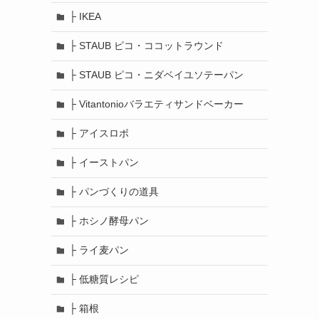
├ IKEA
├ STAUB ピコ・ココットラウンド
├ STAUB ピコ・ニダベイユソテーパン
├ Vitantonioバラエティサンドベーカー
├ アイスロボ
├ イーストパン
├ パンづくりの道具
├ ホシノ酵母パン
├ ライ麦パン
├ 低糖質レシピ
├ 箱根