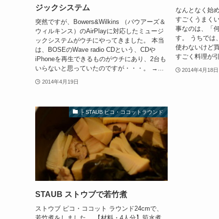
ジックシステム
なんとなく始め
すごくうまくい
突然ですが、Bowers&Wilkins （バウアーズ＆
事なのは、「
ウィルキンス）のAirPlayに対応したミュージ
す。 うちでは
ックシステムがウチにやってきました。 本当
使わないけど
は、BOSEのWave radio CDという、CDや
すごく料理が引
iPhoneを再生できるものがウチにあり、2台も
いらないと思っていたのですが・・・。 →...
2014年4月18日
2014年4月19日
├ STAUB ピコ・ココットラウンド
STAUB ストウブで若竹煮
ストウブ ピコ・ココット ラウンド24cmで、
若竹煮をしました。 【材料・4人分】筍水煮