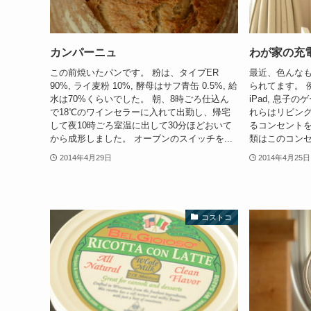
カンパーニュ
わが家の充
この前焼いたパンです。 粉は、タイプER
最近、色んな
90%, ライ麦粉 10%, 酵母はサフ青缶 0.5%, 給
られてます。 例えば
水は70%くらいでした。 朝、8時ごろ仕込ん
iPad, 息子
で18℃のワインセラーに入れて出勤し、帰宅
れらはリビン
して夜10時ごろ室温に出して30分ほどおいて
るコンセントを
から成形しました。 オーブンのスイッチを...
類はこのコンセ
2014年4月29日
2014年4月25日
コストコ