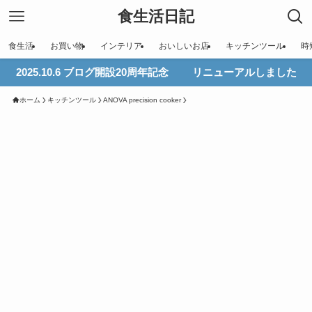
食生活日記
食生活
お買い物
インテリア
おいしいお店
キッチンツール
時
2025.10.6 ブログ開設20周年記念 リニューアルしました
ホーム
キッチンツール
ANOVA precision cooker