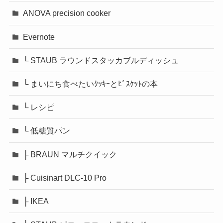
ANOVA precision cooker
Evernote
└ STAUB ラウンドスタッカブルディッシュ
└ まいにち食べたいｸｯｷｰとﾋﾞｽｹｯﾄの本
└ レシピ
└ 低糖質パン
├ BRAUN マルチクイック
├ Cuisinart DLC-10 Pro
├ IKEA