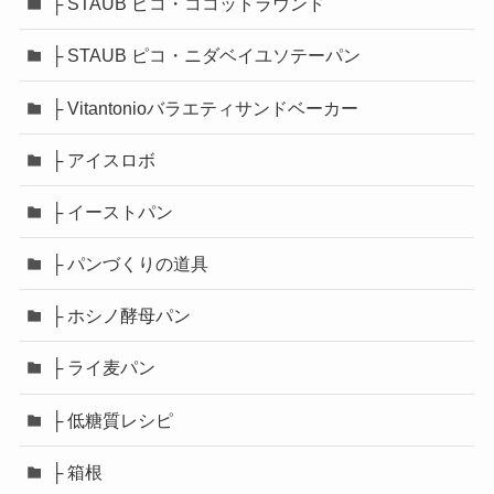
├ STAUB ピコ・ココットラウンド
├ STAUB ピコ・ニダベイユソテーパン
├ Vitantonioバラエティサンドベーカー
├ アイスロボ
├ イーストパン
├ パンづくりの道具
├ ホシノ酵母パン
├ ライ麦パン
├ 低糖質レシピ
├ 箱根