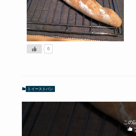
0
├ イーストパン
この