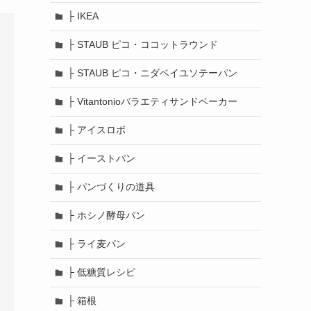
├ IKEA
├ STAUB ピコ・ココットラウンド
├ STAUB ピコ・ニダベイユソテーパン
├ Vitantonioバラエティサンドベーカー
├ アイスロボ
├ イーストパン
├ パンづくりの道具
├ ホシノ酵母パン
├ ライ麦パン
├ 低糖質レシピ
├ 箱根