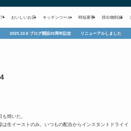
ア
おいしいお店
キッチンツール
時短家事
排出物削減
2025.10.6 ブログ開設20周年記念 リニューアルしました
4
日も焼いた。
, 酵母は生イーストのみ。いつもの配合からインスタントドライイ