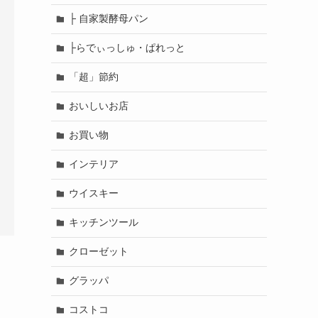
├ 自家製酵母パン
├らでぃっしゅ・ぱれっと
「超」節約
おいしいお店
お買い物
インテリア
ウイスキー
キッチンツール
クローゼット
グラッパ
コストコ