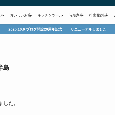
ア
おいしいお店
キッチンツール
時短家事
排出物削減
2025.10.6 ブログ開設20周年記念 リニューアルしました
半島
ました。