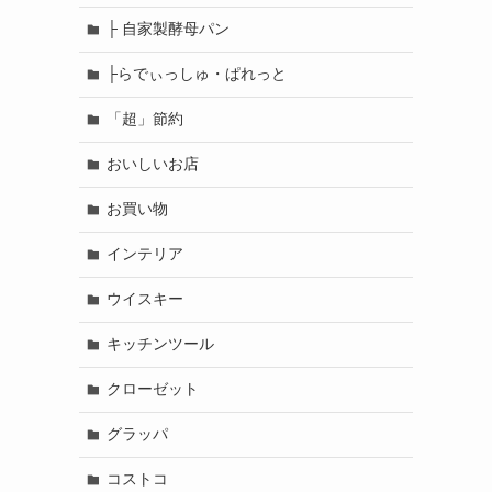
├ 自家製酵母パン
├らでぃっしゅ・ぱれっと
「超」節約
おいしいお店
お買い物
インテリア
ウイスキー
キッチンツール
クローゼット
グラッパ
コストコ