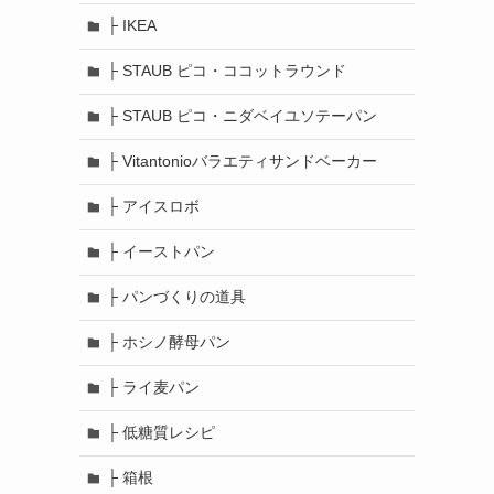
├ IKEA
├ STAUB ピコ・ココットラウンド
├ STAUB ピコ・ニダベイユソテーパン
├ Vitantonioバラエティサンドベーカー
├ アイスロボ
├ イーストパン
├ パンづくりの道具
├ ホシノ酵母パン
├ ライ麦パン
├ 低糖質レシピ
├ 箱根