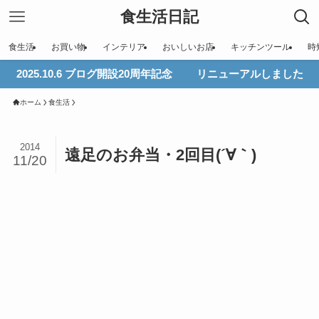
食生活日記
食生活
お買い物
インテリア
おいしいお店
キッチンツール
時
2025.10.6 ブログ開設20周年記念 リニューアルしました
ホーム
食生活
2014
遠足のお弁当・2回目(´∀｀)
11/20