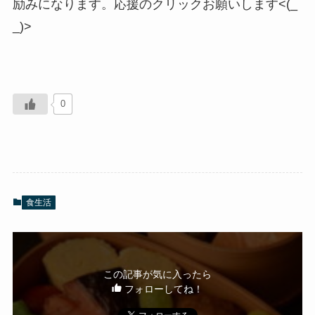
励みになります。応援のクリックお願いします<(_
_)>
0
食生活
この記事が気に入ったら
フォローしてね！