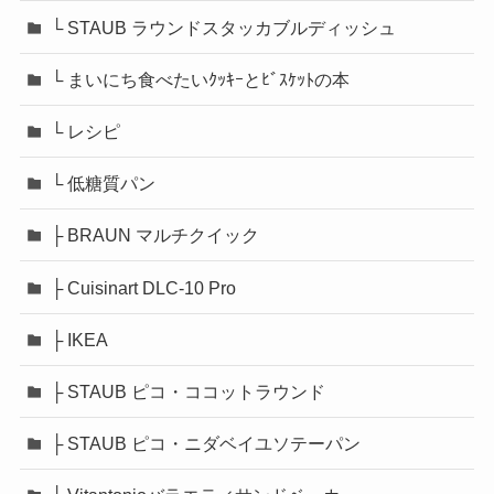
└ STAUB ラウンドスタッカブルディッシュ
└ まいにち食べたいｸｯｷｰとﾋﾞｽｹｯﾄの本
└ レシピ
└ 低糖質パン
├ BRAUN マルチクイック
├ Cuisinart DLC-10 Pro
├ IKEA
├ STAUB ピコ・ココットラウンド
├ STAUB ピコ・ニダベイユソテーパン