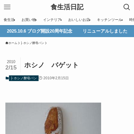
食生活日記
食生活
お買い物
インテリア
おいしいお店
キッチンツール
時
2025.10.6 ブログ開設20周年記念 リニューアルしました
ホーム
├ ホシノ酵母パン
2010
ホシノ バゲット
2/15
2010年2月15日
├ ホシノ酵母パン