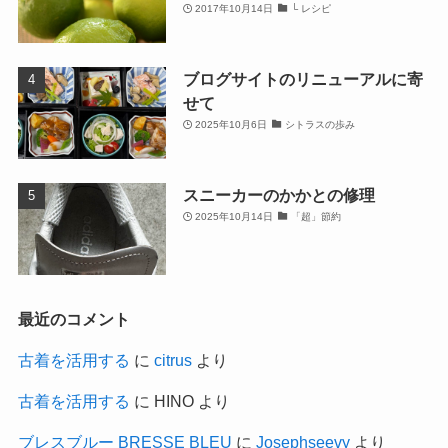
2017年10月14日
└ レシピ
ブログサイトのリニューアルに寄
せて
2025年10月6日
シトラスの歩み
スニーカーのかかとの修理
2025年10月14日
「超」節約
最近のコメント
古着を活用する
に
citrus
より
古着を活用する
に
HINO
より
ブレスブルー BRESSE BLEU
に
Josephseevy
より