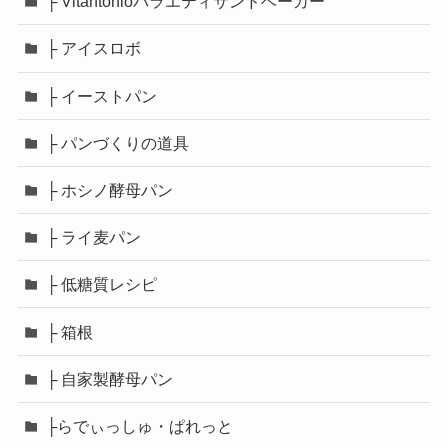
├ Vitantonioバラエティサンドベーカー
├ アイスロボ
├ イーストパン
├ パンづくりの道具
├ ホシノ酵母パン
├ ライ麦パン
├ 低糖質レシピ
├ 箱根
├ 自家製酵母パン
├らでぃっしゅ・ぱれっと