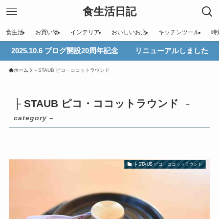
食生活日記
食生活
お買い物
インテリア
おいしいお店
キッチンツール
時
2025.10.6 ブログ開設20周年記念 リニューアルしました
ホーム
├ STAUB ピコ・ココットラウンド
├ STAUB ピコ・ココットラウンド
–
category –
├ STAUB ピコ・ココットラウンド