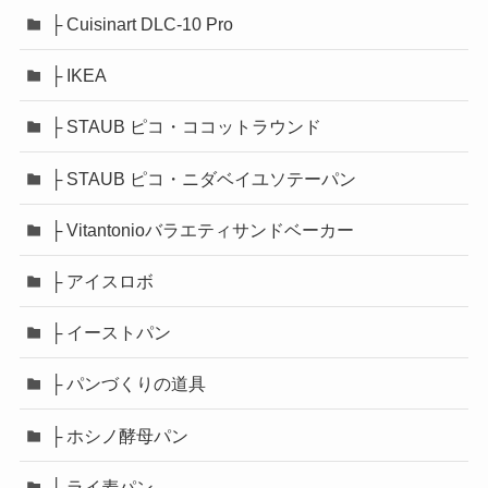
├ Cuisinart DLC-10 Pro
├ IKEA
├ STAUB ピコ・ココットラウンド
├ STAUB ピコ・ニダベイユソテーパン
├ Vitantonioバラエティサンドベーカー
├ アイスロボ
├ イーストパン
├ パンづくりの道具
├ ホシノ酵母パン
├ ライ麦パン