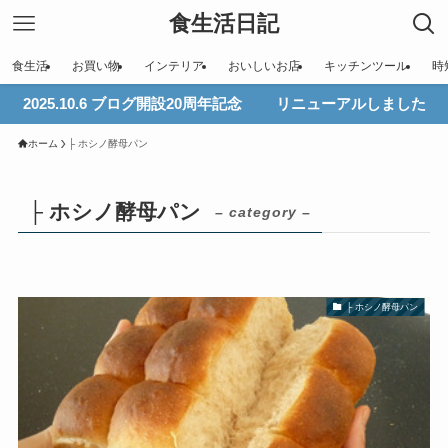
食生活日記
食生活
お買い物
インテリア
おいしいお店
キッチンツール
時
2025.10.6 ブログ開設20周年記念 リニューアルしました
ホーム
├ ホシノ酵母パン
├ ホシノ酵母パン
– category –
├ ホシノ酵母パン