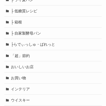
├ 低糖質レシピ
├ 箱根
├ 自家製酵母パン
├らでぃっしゅ・ぱれっと
「超」節約
おいしいお店
お買い物
インテリア
ウイスキー