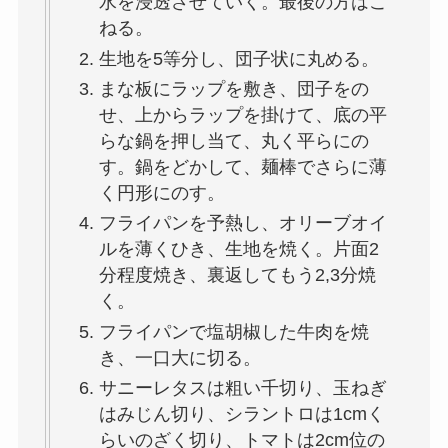
水を浸透させていく。最後の方はこ
ねる。
生地を5等分し、団子状に丸める。
まな板にラップを敷き、団子をの
せ、上からラップを掛けて、底の平
らな鍋を押し当て、丸く平らにの
す。鍋をどかして、麺棒でさらに薄
く円形にのす。
フライパンを予熱し、オリーブオイ
ルを薄くひき、生地を焼く。片面2
分程度焼き、裏返してもう2,3分焼
く。
フライパンで塩胡椒した牛肉を焼
き、一口大に切る。
サニーレタスは粗い千切り、玉ねぎ
はみじん切り、シラントロは1cmく
らいのざく切り、トマトは2cm位の