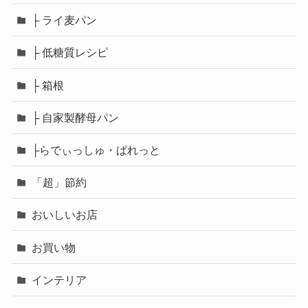
├ ライ麦パン
├ 低糖質レシピ
├ 箱根
├ 自家製酵母パン
├らでぃっしゅ・ぱれっと
「超」節約
おいしいお店
お買い物
インテリア