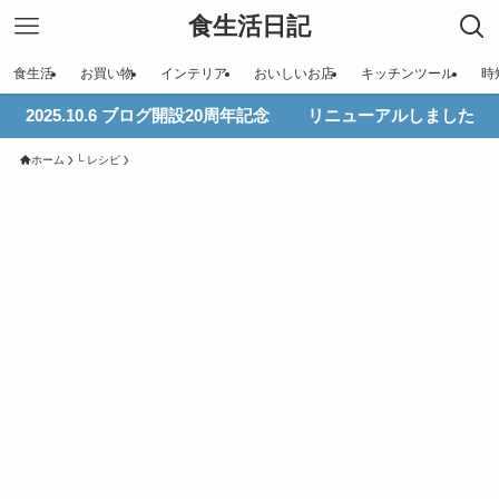
食生活日記
食生活
お買い物
インテリア
おいしいお店
キッチンツール
時
2025.10.6 ブログ開設20周年記念 リニューアルしました
ホーム
└ レシピ