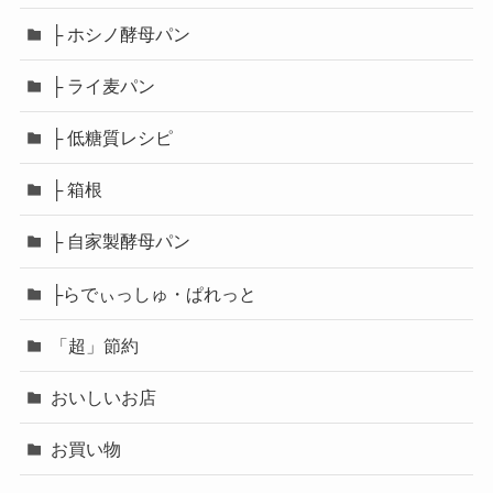
├ ホシノ酵母パン
├ ライ麦パン
├ 低糖質レシピ
├ 箱根
├ 自家製酵母パン
├らでぃっしゅ・ぱれっと
「超」節約
おいしいお店
お買い物