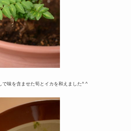
で味を含ませた筍とイカを和えました^ ^