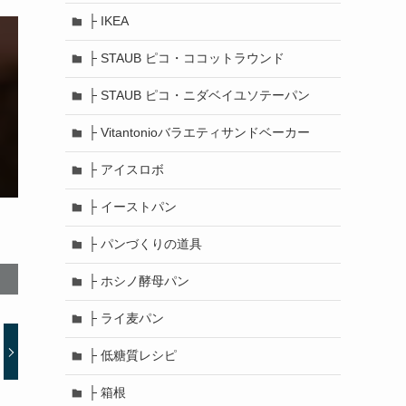
├ IKEA
├ STAUB ピコ・ココットラウンド
├ STAUB ピコ・ニダベイユソテーパン
├ Vitantonioバラエティサンドベーカー
├ アイスロボ
├ イーストパン
├ パンづくりの道具
├ ホシノ酵母パン
├ ライ麦パン
├ 低糖質レシピ
├ 箱根