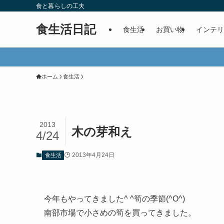
食と暮らしの工夫
食生活日記
食生活
お買い物
インテリ
ホーム
食生活
2013
木の芽和え
4/24
2013年4月24日
食生活
今年もやってきました^ ^筍の季節(^O^)
南部市場で小さめの筍を買ってきました。