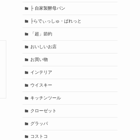
├ 自家製酵母パン
├らでぃっしゅ・ぱれっと
「超」節約
おいしいお店
お買い物
インテリア
ウイスキー
キッチンツール
クローゼット
グラッパ
コストコ