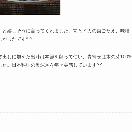
」と嬉しそうに言ってくれました。筍とイカの歯ごたえ、味噌
かったです^ ^
出しに加えた出汁は本節を削って使い、青寄せは木の芽100
た。日本料理の奥深さを年々実感しています^ ^