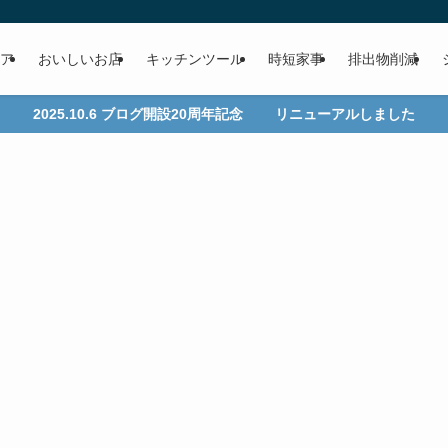
ア
おいしいお店
キッチンツール
時短家事
排出物削減
2025.10.6 ブログ開設20周年記念 リニューアルしました