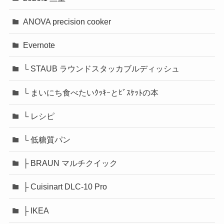
ANOVA precision cooker
Evernote
└ STAUB ラウンドスタッカブルディッシュ
└ まいにち食べたいｸｯｷｰとﾋﾞｽｹｯﾄの本
└ レシピ
└ 低糖質パン
├ BRAUN マルチクイック
├ Cuisinart DLC-10 Pro
├ IKEA