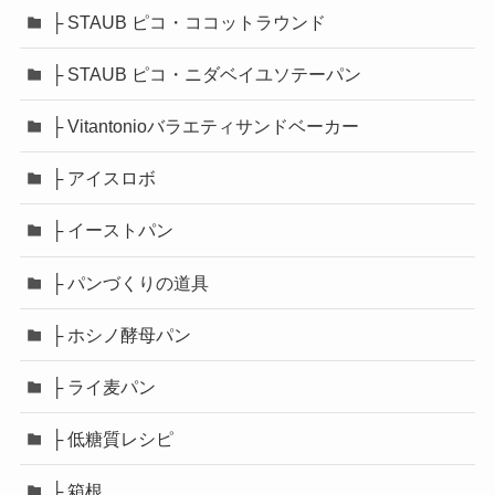
├ STAUB ピコ・ココットラウンド
├ STAUB ピコ・ニダベイユソテーパン
├ Vitantonioバラエティサンドベーカー
├ アイスロボ
├ イーストパン
├ パンづくりの道具
├ ホシノ酵母パン
├ ライ麦パン
├ 低糖質レシピ
├ 箱根