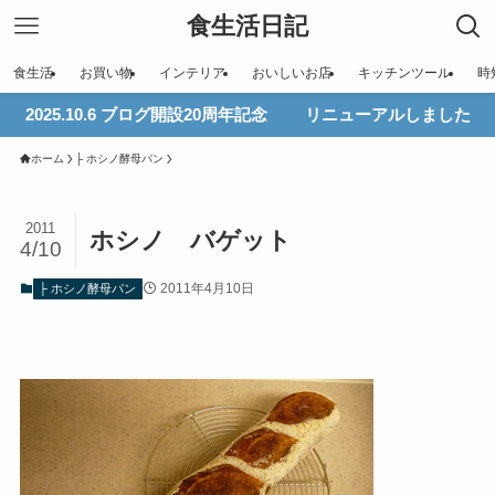
食生活日記
食生活
お買い物
インテリア
おいしいお店
キッチンツール
時
2025.10.6 ブログ開設20周年記念 リニューアルしました
ホーム
├ ホシノ酵母パン
2011
ホシノ バゲット
4/10
2011年4月10日
├ ホシノ酵母パン