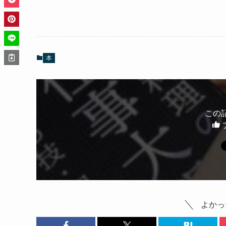
本
この
よかっ