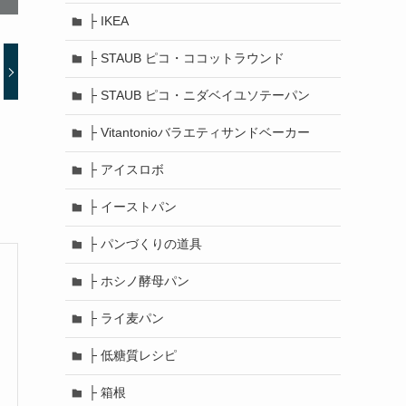
├ IKEA
├ STAUB ピコ・ココットラウンド
├ STAUB ピコ・ニダベイユソテーパン
├ Vitantonioバラエティサンドベーカー
├ アイスロボ
├ イーストパン
├ パンづくりの道具
├ ホシノ酵母パン
├ ライ麦パン
├ 低糖質レシピ
├ 箱根