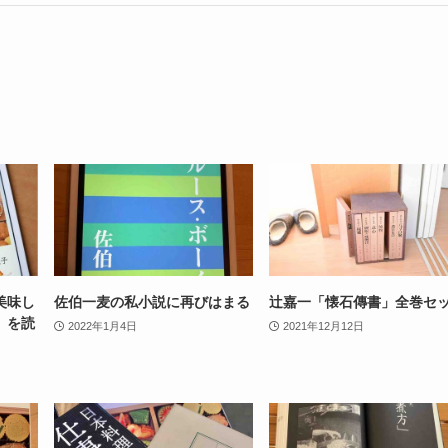
美味し
佐伯一麦の私小説に再びはまる
辻嘉一「懐石傳書」全巻セ
」を読
2022年1月4日
2021年12月12日