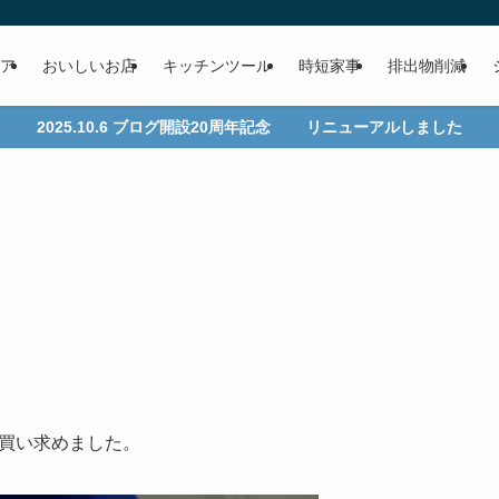
ア
おいしいお店
キッチンツール
時短家事
排出物削減
2025.10.6 ブログ開設20周年記念 リニューアルしました
で買い求めました。