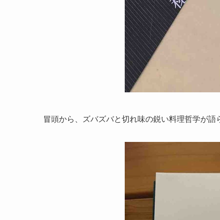
冒頭から、ズバズバと切れ味の鋭い料理哲学が語