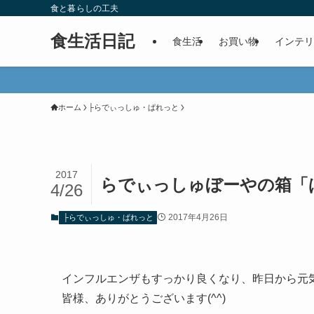
食と暮らしの工夫
食生活日記
食生活
お買い物
インテリ
ホーム
├らでぃっしゅ・ぱれっと
2017
らでぃっしゅぼーやの箱「ぱれっ
4/26
2017年4月26日
├らでぃっしゅ・ぱれっと
インフルエンザもすっかり良くなり、昨日から元
皆様、ありがとうございます(^^)