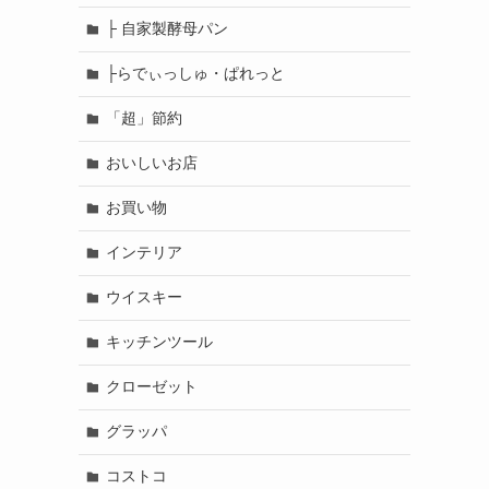
├ 自家製酵母パン
├らでぃっしゅ・ぱれっと
「超」節約
おいしいお店
お買い物
インテリア
ウイスキー
キッチンツール
クローゼット
グラッパ
コストコ