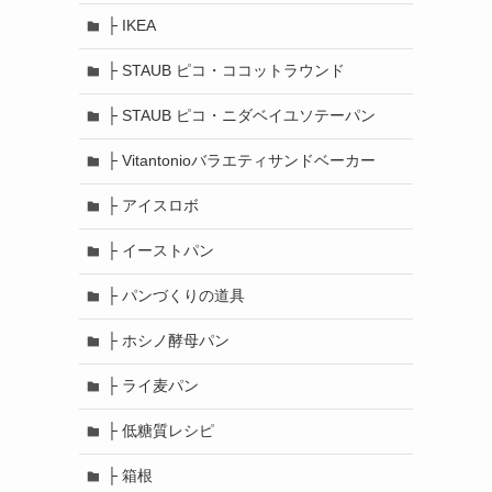
├ IKEA
├ STAUB ピコ・ココットラウンド
├ STAUB ピコ・ニダベイユソテーパン
├ Vitantonioバラエティサンドベーカー
├ アイスロボ
├ イーストパン
├ パンづくりの道具
├ ホシノ酵母パン
├ ライ麦パン
├ 低糖質レシピ
├ 箱根