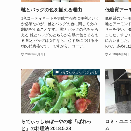
靴とバッグの色を揃える理由
低糖質アー
3色コーディネートを実践する際に便利という
低糖質のアー
か必須なのが、靴とバッグの色に関して次の
地とアーモン
制約を守ることです。 靴とバッグの色をそろ
サーを使い、
える 靴とバッグのどちらかを服の色とそろえ
ました。すご
る 靴とバッグは女性なら、必ず身につける小
に合いました
物の代表格です。 ですから、コーデ...
ので、多めに仕
2018年6月7日
2018年6月6日
├らでぃっしゅ・ぱれっと
らでぃっしゅぼーやの箱「ぱれっ
ロミ・ユニ 
と」の料理法 2018.5.28
ム