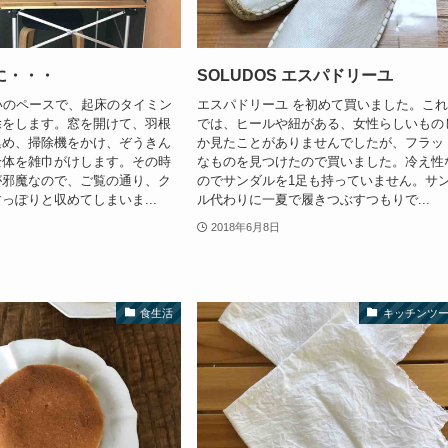
に・・・
SOLUDOS エスパドリーユ
いのペースで、起床のタイミン
エスパドリーユ を初めて買いました。こ
除をします。窓を開けて、羽根
では、ヒールや紐がある、女性らしいもの
集め、掃除機をかけ、ぞうきん
か見たことがありませんでしたが、フラッ
全体を雑巾がけします。その時
なものを見つけたので買いました。冷え性
が邪魔なので、ご覧の通り、ク
のでサンダルを1足も持っていません。サ
っぽりと収めてしまいま...
ル代わりに一夏で履きつぶすつもりで...
2018年6月8日
食生活
キッチンツ