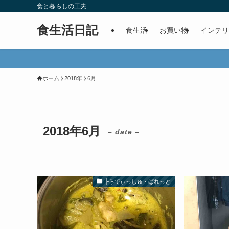
食と暮らしの工夫
食生活日記
食生活
お買い物
インテリ
ホーム
2018年
6月
2018年6月
– date –
├らでぃっしゅ・ぱれっと