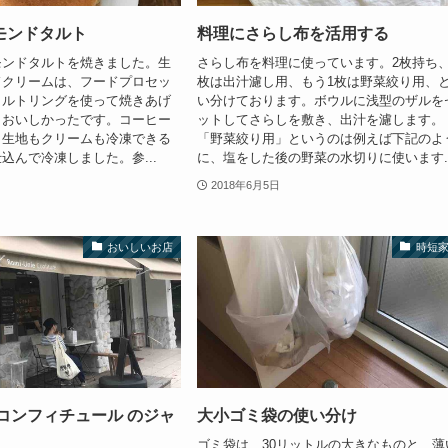
モンドタルト
料理にさらし布を活用する
モンドタルトを焼きました。生
さらし布を料理に使っています。2枚持ち、
ドクリームは、フードプロセッ
枚は出汁濾し用、もう1枚は野菜絞り用、
タルトリングを使って焼きあげ
い分けております。ボウルに浅型のザルを
くおいしかったです。コーヒー
ットしてさらしを敷き、出汁を濾します。
。生地もクリームも冷凍できる
「野菜絞り用」というのは例えば下記のよ
込んで冷凍しました。参...
に、塩をした後の野菜の水切りに使います..
2018年6月5日
おいしいお店
時短
コンフィチュール のジャ
大小ゴミ袋の使い分け
ゴミ袋は、30リットルの大きなものと、薄