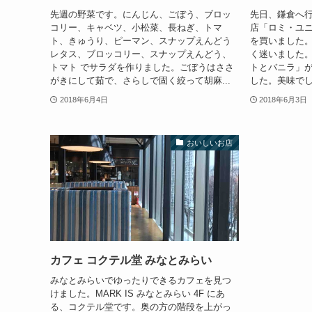
先週の野菜です。にんじん、ごぼう、ブロッ
先日、鎌倉へ
コリー、キャベツ、小松菜、長ねぎ、トマ
店「ロミ・ユニ
ト、きゅうり、ピーマン、スナップえんどう
を買いました
レタス、ブロッコリー、スナップえんどう、
く迷いました
トマト でサラダを作りました。ごぼうはささ
トとバニラ」
がきにして茹で、さらしで固く絞って胡麻...
した。美味でし
2018年6月4日
2018年6月3日
おいしいお店
カフェ コクテル堂 みなとみらい
みなとみらいでゆったりできるカフェを見つ
けました。MARK IS みなとみらい 4F にあ
る、コクテル堂です。奥の方の階段を上がっ