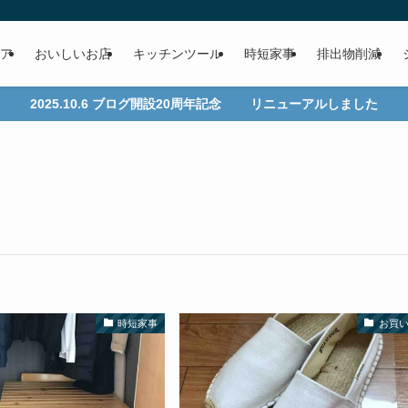
ア
おいしいお店
キッチンツール
時短家事
排出物削減
2025.10.6 ブログ開設20周年記念 リニューアルしました
時短家事
お買