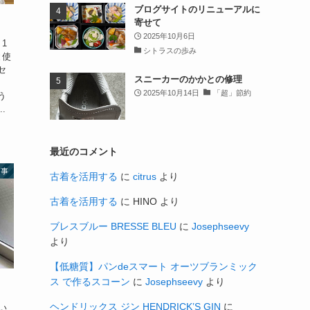
ブログサイトのリニューアルに
寄せて
2025年10月6日
1
シトラスの歩み
と使
セ
スニーカーのかかとの修理
2025年10月14日
「超」節約
う
.
最近のコメント
家事
古着を活用する
に
citrus
より
古着を活用する
に
HINO
より
ブレスブルー BRESSE BLEU
に
Josephseevy
より
【低糖質】パンdeスマート オーツブランミック
ス で作るスコーン
に
Josephseevy
より
ヘンドリックス ジン HENDRICK’S GIN
に
い