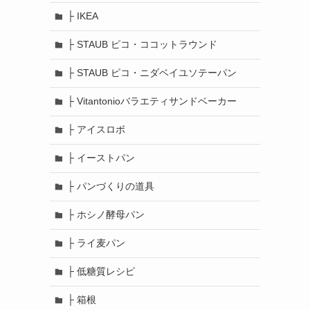
├ IKEA
├ STAUB ピコ・ココットラウンド
├ STAUB ピコ・ニダベイユソテーパン
├ Vitantonioバラエティサンドベーカー
├ アイスロボ
├ イーストパン
├ パンづくりの道具
├ ホシノ酵母パン
├ ライ麦パン
├ 低糖質レシピ
├ 箱根