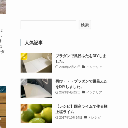
検索
れま
し
ト
人気記事
な
ンダ
プラダンで風呂ふたをDIYしま
した。
2018年2月20日
インテリア
再び・・・プラダンで風呂ふた
をDIYしました。
ール
2023年4月22日
インテリア
【レシピ】国産ライムで作る極
上塩ライム
2017年10月14日
└ レシピ