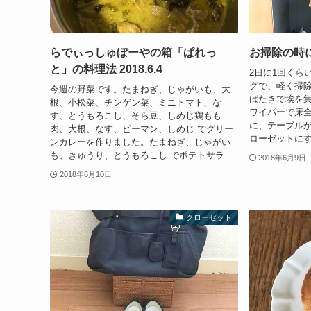
らでぃっしゅぼーやの箱「ぱれっ
お掃除の時
と」の料理法 2018.6.4
2日に1回くら
グで、軽く掃
今週の野菜です。たまねぎ、じゃがいも、大
ばたきで埃を
根、小松菜、チンゲン菜、ミニトマト、な
ワイパーで床
す、とうもろこし、そら豆、しめじ鶏もも
に、テーブル
肉、大根、なす、ピーマン、しめじ でグリー
ローゼットにす
ンカレーを作りました。たまねぎ、じゃがい
も、きゅうり、とうもろこし でポテトサラ...
2018年6月9日
2018年6月10日
クローゼット