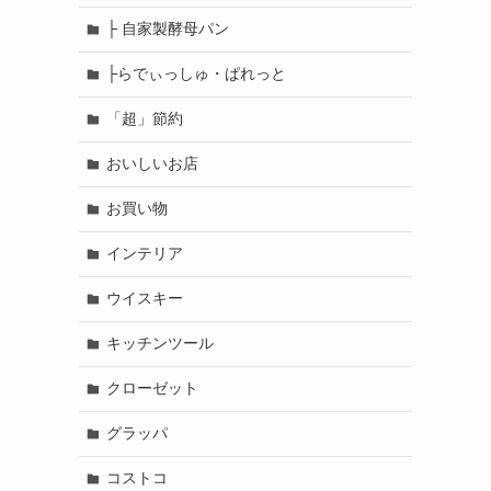
├ 自家製酵母パン
├らでぃっしゅ・ぱれっと
「超」節約
おいしいお店
お買い物
インテリア
ウイスキー
キッチンツール
クローゼット
グラッパ
コストコ