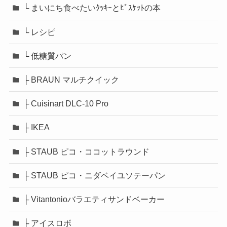
└ まいにち食べたいｸｯｷｰとﾋﾞｽｹｯﾄの本
└ レシピ
└ 低糖質パン
├ BRAUN マルチクイック
├ Cuisinart DLC-10 Pro
├ IKEA
├ STAUB ピコ・ココットラウンド
├ STAUB ピコ・ニダベイユソテーパン
├ Vitantonioバラエティサンドベーカー
├ アイスロボ