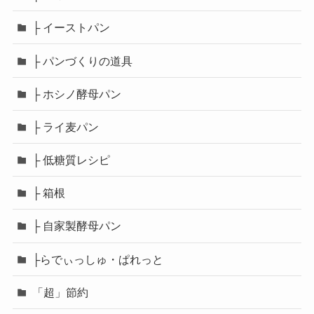
├ イーストパン
├ パンづくりの道具
├ ホシノ酵母パン
├ ライ麦パン
├ 低糖質レシピ
├ 箱根
├ 自家製酵母パン
├らでぃっしゅ・ぱれっと
「超」節約