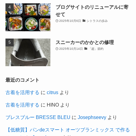
ブログサイトのリニューアルに寄
せて
2025年10月6日
シトラスの歩み
スニーカーのかかとの修理
2025年10月14日
「超」節約
最近のコメント
古着を活用する
に
citrus
より
古着を活用する
に
HINO
より
ブレスブルー BRESSE BLEU
に
Josephseevy
より
【低糖質】パンdeスマート オーツブランミックス で作る