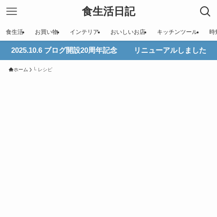
食生活日記
食生活
お買い物
インテリア
おいしいお店
キッチンツール
時
2025.10.6 ブログ開設20周年記念 リニューアルしました
ホーム
└ レシピ