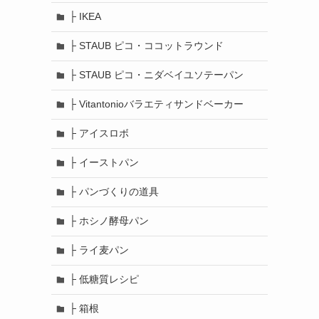
├ IKEA
├ STAUB ピコ・ココットラウンド
├ STAUB ピコ・ニダベイユソテーパン
├ Vitantonioバラエティサンドベーカー
├ アイスロボ
├ イーストパン
├ パンづくりの道具
├ ホシノ酵母パン
├ ライ麦パン
├ 低糖質レシピ
├ 箱根