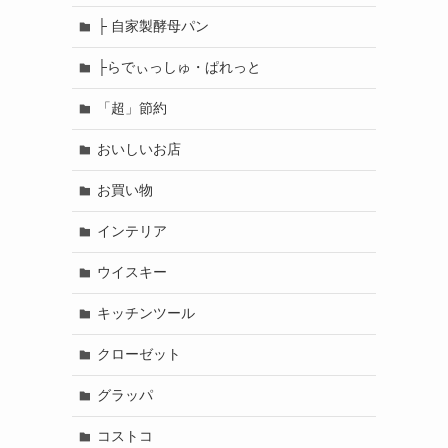
├ 自家製酵母パン
├らでぃっしゅ・ぱれっと
「超」節約
おいしいお店
お買い物
インテリア
ウイスキー
キッチンツール
クローゼット
グラッパ
コストコ