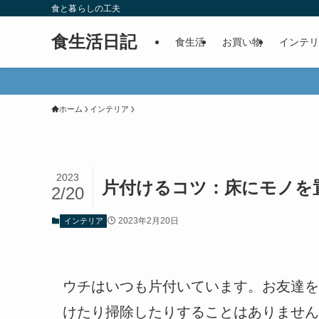
食と暮らしの工夫
食生活日記
食生活
お買い物
インテリ
ホーム
インテリア
2023
片付けるコツ：床にモノを
2/20
2023年2月20日
インテリア
ウチはいつも片付いています。お友達を
けたり掃除したりすることはありません