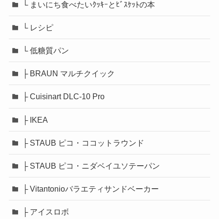
└ まいにち食べたいｸｯｷｰとﾋﾞｽｹｯﾄの本
└ レシピ
└ 低糖質パン
├ BRAUN マルチクイック
├ Cuisinart DLC-10 Pro
├ IKEA
├ STAUB ピコ・ココットラウンド
├ STAUB ピコ・ニダベイユソテーパン
├ Vitantonioバラエティサンドベーカー
├ アイスロボ