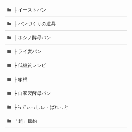
├ イーストパン
├ パンづくりの道具
├ ホシノ酵母パン
├ ライ麦パン
├ 低糖質レシピ
├ 箱根
├ 自家製酵母パン
├らでぃっしゅ・ぱれっと
「超」節約