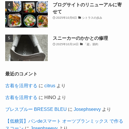
ブログサイトのリニューアルに寄
せて
2025年10月6日
シトラスの歩み
スニーカーのかかとの修理
2025年10月14日
「超」節約
最近のコメント
古着を活用する
に
citrus
より
古着を活用する
に
HINO
より
ブレスブルー BRESSE BLEU
に
Josephseevy
より
【低糖質】パンdeスマート オーツブランミックス で作る
スコーン
に
Josephseevy
より