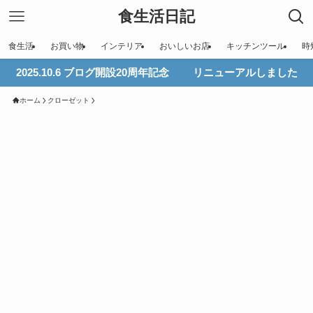
食生活日記
食生活
お買い物
インテリア
おいしいお店
キッチンツール
時
2025.10.6 ブログ開設20周年記念 リニューアルしました
ホーム
クローゼット