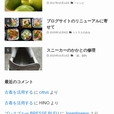
2017年10月14日
└ レシピ
ブログサイトのリニューアルに寄
せて
2025年10月6日
シトラスの歩み
スニーカーのかかとの修理
2025年10月14日
「超」節約
最近のコメント
古着を活用する
に
citrus
より
古着を活用する
に
HINO
より
ブレスブルー BRESSE BLEU
に
Josephseevy
より