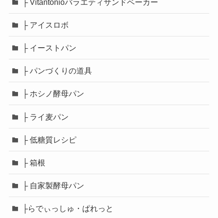
├ Vitantonioバラエティサンドベーカー
├ アイスロボ
├ イーストパン
├ パンづくりの道具
├ ホシノ酵母パン
├ ライ麦パン
├ 低糖質レシピ
├ 箱根
├ 自家製酵母パン
├らでぃっしゅ・ぱれっと