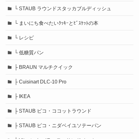
└ STAUB ラウンドスタッカブルディッシュ
└ まいにち食べたいｸｯｷｰとﾋﾞｽｹｯﾄの本
└ レシピ
└ 低糖質パン
├ BRAUN マルチクイック
├ Cuisinart DLC-10 Pro
├ IKEA
├ STAUB ピコ・ココットラウンド
├ STAUB ピコ・ニダベイユソテーパン