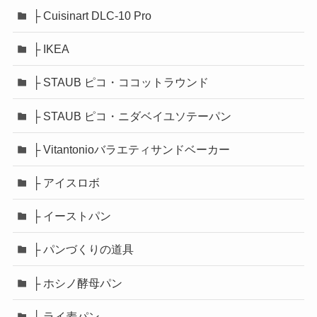
├ Cuisinart DLC-10 Pro
├ IKEA
├ STAUB ピコ・ココットラウンド
├ STAUB ピコ・ニダベイユソテーパン
├ Vitantonioバラエティサンドベーカー
├ アイスロボ
├ イーストパン
├ パンづくりの道具
├ ホシノ酵母パン
├ ライ麦パン