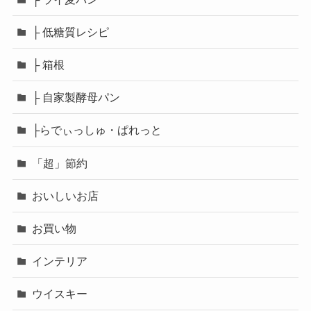
├ 低糖質レシピ
├ 箱根
├ 自家製酵母パン
├らでぃっしゅ・ぱれっと
「超」節約
おいしいお店
お買い物
インテリア
ウイスキー