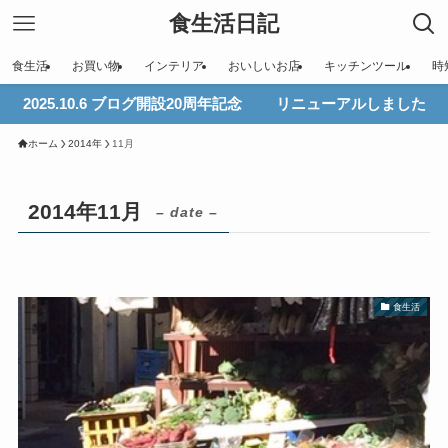
食生活日記
食生活
お買い物
インテリア
おいしいお店
キッチンツール
時
2025.10.6 ブログ開設20周年記念 リニューアルしました
ホーム
2014年
11月
2014年11月
– date –
食生活