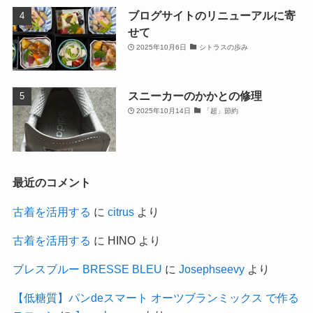
ブログサイトのリニューアルに寄
せて
2025年10月6日
シトラスの歩み
スニーカーのかかとの修理
2025年10月14日
「超」節約
最近のコメント
古着を活用する
に
citrus
より
古着を活用する
に
HINO
より
ブレスブルー BRESSE BLEU
に
Josephseevy
より
【低糖質】パンdeスマート オーツブランミックス で作る