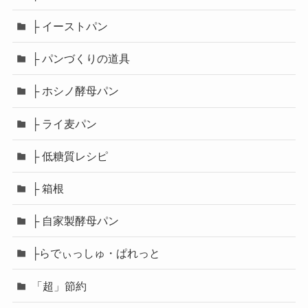
├ イーストパン
├ パンづくりの道具
├ ホシノ酵母パン
├ ライ麦パン
├ 低糖質レシピ
├ 箱根
├ 自家製酵母パン
├らでぃっしゅ・ぱれっと
「超」節約