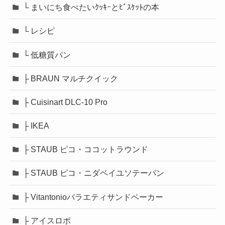
└ まいにち食べたいｸｯｷｰとﾋﾞｽｹｯﾄの本
└ レシピ
└ 低糖質パン
├ BRAUN マルチクイック
├ Cuisinart DLC-10 Pro
├ IKEA
├ STAUB ピコ・ココットラウンド
├ STAUB ピコ・ニダベイユソテーパン
├ Vitantonioバラエティサンドベーカー
├ アイスロボ