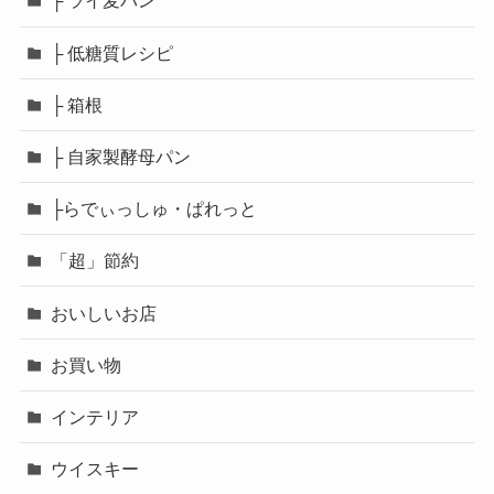
├ ライ麦パン
├ 低糖質レシピ
├ 箱根
├ 自家製酵母パン
├らでぃっしゅ・ぱれっと
「超」節約
おいしいお店
お買い物
インテリア
ウイスキー