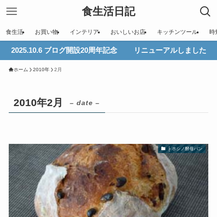
食生活日記
食生活
お買い物
インテリア
おいしいお店
キッチンツール
時
2025.10.6 ブログ開設20周年記念 リニューアルしました
ホーム
2010年
2月
2010年2月
– date –
├ ホシノ酵母パン