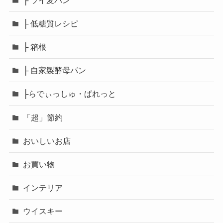
├ 低糖質レシピ
├ 箱根
├ 自家製酵母パン
├らでぃっしゅ・ぱれっと
「超」節約
おいしいお店
お買い物
インテリア
ウイスキー