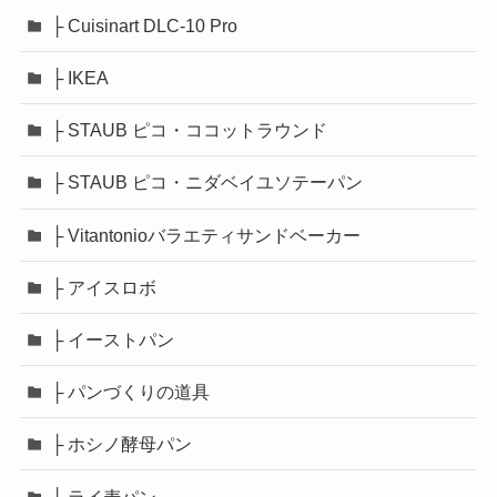
├ Cuisinart DLC-10 Pro
├ IKEA
├ STAUB ピコ・ココットラウンド
├ STAUB ピコ・ニダベイユソテーパン
├ Vitantonioバラエティサンドベーカー
├ アイスロボ
├ イーストパン
├ パンづくりの道具
├ ホシノ酵母パン
├ ライ麦パン