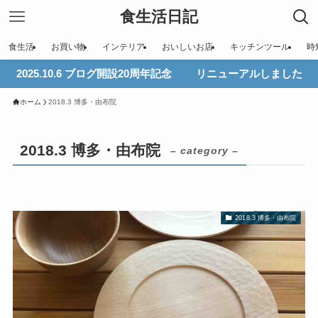
食生活日記
食生活
お買い物
インテリア
おいしいお店
キッチンツール
時
2025.10.6 ブログ開設20周年記念 リニューアルしました
ホーム
2018.3 博多・由布院
2018.3 博多・由布院
– category –
2018.3 博多・由布院