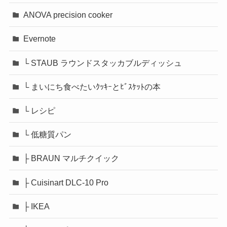
ANOVA precision cooker
Evernote
└ STAUB ラウンドスタッカブルディッシュ
└ まいにち食べたいｸｯｷｰとﾋﾞｽｹｯﾄの本
└ レシピ
└ 低糖質パン
├ BRAUN マルチクイック
├ Cuisinart DLC-10 Pro
├ IKEA