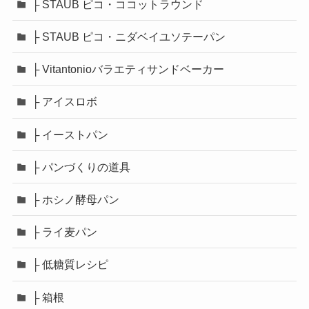
├ STAUB ピコ・ココットラウンド
├ STAUB ピコ・ニダベイユソテーパン
├ Vitantonioバラエティサンドベーカー
├ アイスロボ
├ イーストパン
├ パンづくりの道具
├ ホシノ酵母パン
├ ライ麦パン
├ 低糖質レシピ
├ 箱根