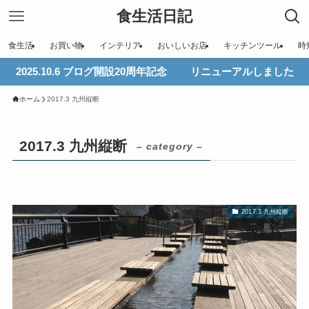
食生活日記
食生活
お買い物
インテリア
おいしいお店
キッチンツール
時
2025.10.6 ブログ開設20周年記念 リニューアルしました
ホーム
2017.3 九州縦断
2017.3 九州縦断
– category –
2017.3 九州縦断